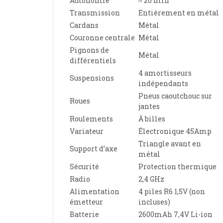
Autonomie
≈ 20 min
Transmission
Entièrement en métal
Cardans
Métal
Couronne centrale
Métal
Pignons de
Métal
différentiels
4 amortisseurs
Suspensions
indépendants
Pneus caoutchouc sur
Roues
jantes
Roulements
À billes
Variateur
Électronique 45Amp
Triangle avant en
Support d’axe
métal
Sécurité
Protection thermique
Radio
2,4 GHz
Alimentation
4 piles R6 1,5V (non
émetteur
incluses)
Batterie
2600mAh 7,4V Li-ion