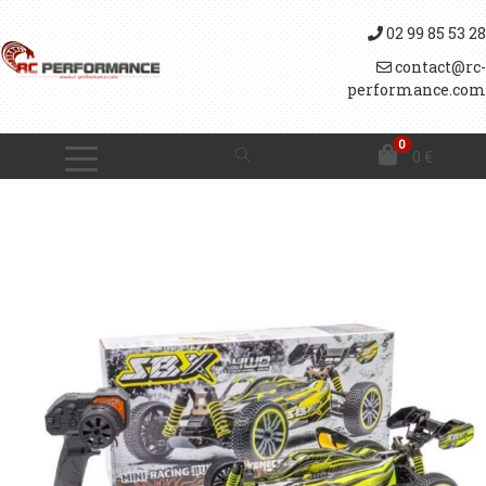
02 99 85 53 28
contact@rc-
performance.com
0
0
€