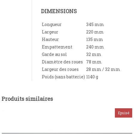
DIMENSIONS
Longueur
345 mm
Largeur
220 mm
Hauteur
135 mm
Empattement
240 mm
Garde au sol
32 mm
Diamètre des roues
78 mm
Largeur des roues
28 mm / 32 mm
Poids (sans batterie)
1140 g
Produits similaires