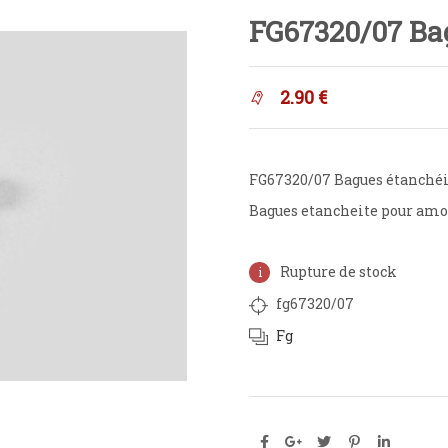
FG67320/07 Bag
2.90
€
FG67320/07 Bagues étanchéi
Bagues etancheite pour am
Rupture de stock
fg67320/07
Fg