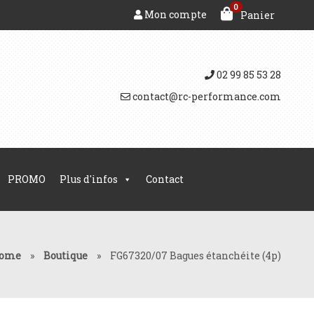
0
Mon compte
Panier
02 99 85 53 28
contact@rc-performance.com
PROMO
Plus d'infos
Contact
ome
»
Boutique
»
FG67320/07 Bagues étanchéite (4p)