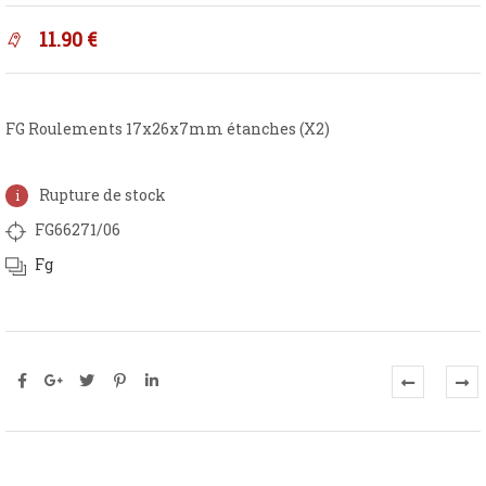
11.90
€
FG Roulements 17x26x7mm étanches (X2)
Rupture de stock
FG66271/06
Fg