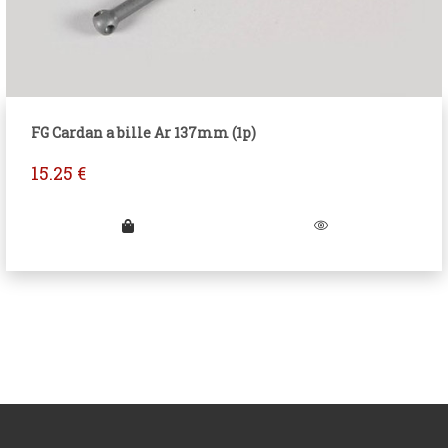
FG Cardan a bille Ar 137mm (1p)
15.25
€