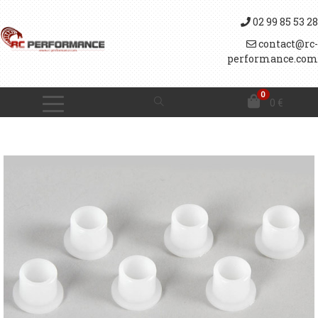
02 99 85 53 28
contact@rc-
performance.com
0
0
€