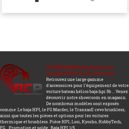
RC PERFORMANCE spécialiste du
modèle réduit 1/5, 1/8, 1/10 et autre.
Retrouvez une large gamme
d'accessoires pour l'équipement de votre
voiture bateau hélico baja hpi 5b ... Venez
découvrir notre showroom en magasin.
De nombreux modèles sont exposés
comme :Le baja HPI, le FG Marder, le TraxxasE-revo brushless,
ainsi que toutes les pièces et options pour les voitures
thermique et brushless. Pièce HPI, Losi, Kyosho, HobbyTech,
FG...
Promotion et solde : Baja HPI 1/5