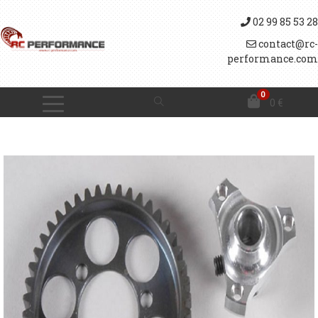
02 99 85 53 28
contact@rc-
performance.com
0
0
€