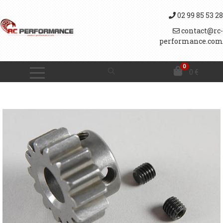
02 99 85 53 28
contact@rc-
performance.com
0
0
€