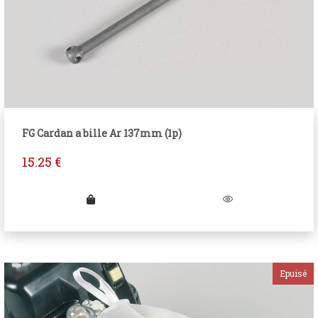
FG Cardan a bille Ar 137mm (1p)
15.25
€