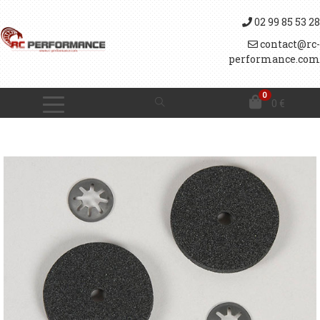
02 99 85 53 28
contact@rc-
performance.com
0
0
€