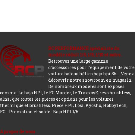
RC PERFORMANCE spécialiste du
modèle réduit 1/5, 1/8, 1/10 et autre.
Retrouvez une large gamme
d'accessoires pour l'équipement de votre
voiture bateau hélico baja hpi 5b ... Venez
découvrir notre showroom en magasin.
De nombreux modèles sont exposés
comme :Le baja HPI, le FG Marder, le TraxxasE-revo brushless,
ainsi que toutes les pièces et options pour les voitures
thermique et brushless. Pièce HPI, Losi, Kyosho, HobbyTech,
FG...
Promotion et solde : Baja HPI 1/5
A propos de nous