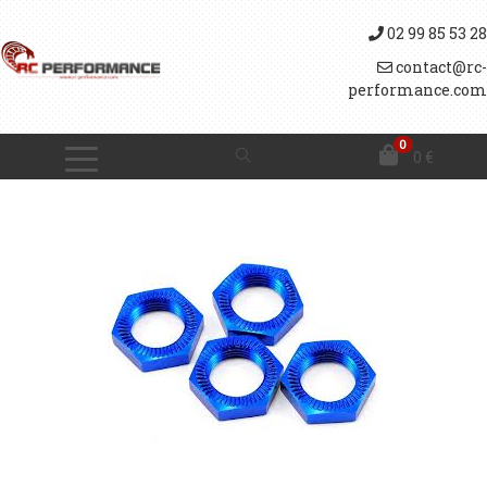
02 99 85 53 28
contact@rc-
performance.com
0
0
€