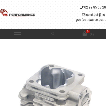
02 99 85 53 28
contact@rc-
performance.com
0
0
€