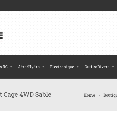
s RC
Aéro/Hydro
Electronique
Outils/Divers
at Cage 4WD Sable
Home
»
Boutiq