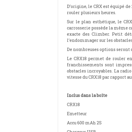
D’origine, le CRX est équipé d
rouler plusieurs heures.
Sur le plan esthétique, le CR
carrosserie possède la même cal
exacte des Climber. Petit dét
l’endommager sur les obstacles
De nombreuses options seront d
Le CRX18 permet de rouler en 
franchissements sont impressi
obstacles incroyables. La radio
vitesse du CRX18 par rapport au 
Inclus dans la boîte
CRX18
Emetteur
Accu 600 mAh 2S
Chargeur USB