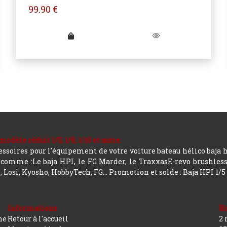
99.90
€
le réduit 1/5, 1/8, 1/10 et autre.
soires pour l'équipement de votre voiture bateau hélico baja 
mme :Le baja HPI, le FG Marder, le TraxxasE-revo brushless, a
 Losi, Kyosho, HobbyTech, FG...
Promotion et solde : Baja HPI 1/5
Informations
R
ne
Retour à l'accueil
2 