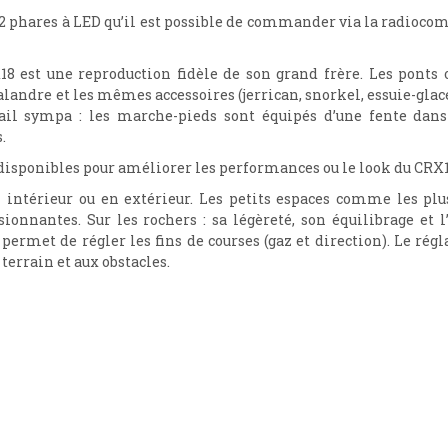
e 2 phares à LED qu’il est possible de commander via la radioco
X18 est une reproduction fidèle de son grand frère. Les pont
andre et les mêmes accessoires (jerrican, snorkel, essuie-glaces
ail sympa : les marche-pieds sont équipés d’une fente dans 
.
isponibles pour améliorer les performances ou le look du CRX18
intérieur ou en extérieur. Les petits espaces comme les plu
onnantes. Sur les rochers : sa légèreté, son équilibrage et l
 permet de régler les fins de courses (gaz et direction). Le rég
terrain et aux obstacles.