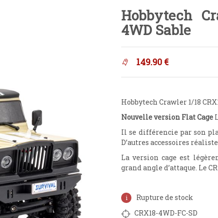
Hobbytech Cr
4WD Sable
149.90
€
Hobbytech Crawler 1/18 CRX
Nouvelle version Flat Cage
L
Il se différencie par son pl
D’autres accessoires réalis
La version cage est légère
grand angle d’attaque. Le CRX
Rupture de stock
CRX18-4WD-FC-SD