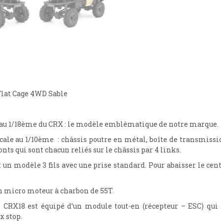
Flat Cage 4WD Sable
n au 1/18ème du CRX : le modèle emblématique de notre marque.
le au 1/10ème : châssis poutre en métal, boîte de transmissio
nts qui sont chacun reliés sur le châssis par 4 links.
 un modèle 3 fils avec une prise standard. Pour abaisser le cen
un micro moteur à charbon de 55T.
le CRX18 est équipé d’un module tout-en (récepteur – ESC) qu
x stop.