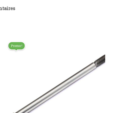
taires
Promo !