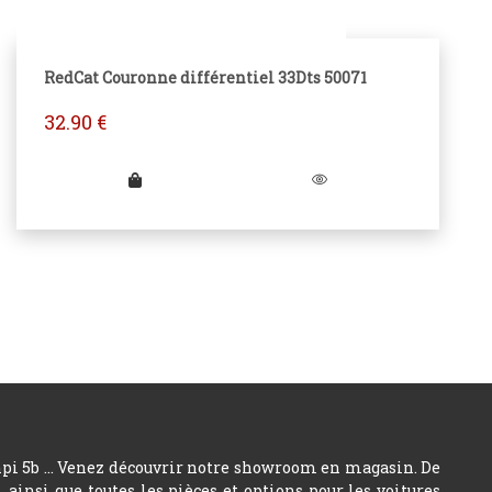
RedCat Couronne différentiel 33Dts 50071
32.90
€
hpi 5b ... Venez découvrir notre showroom en magasin. De
insi que toutes les pièces et options pour les voitures