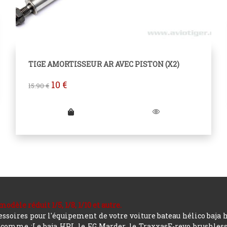
TIGE AMORTISSEUR AR AVEC PISTON (X2)
10
€
15.90
€
le réduit 1/5, 1/8, 1/10 et autre.
soires pour l'équipement de votre voiture bateau hélico baja 
mme :Le baja HPI, le FG Marder, le TraxxasE-revo brushless, a