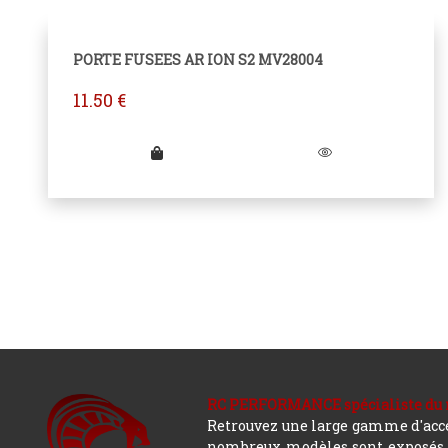
PORTE FUSEES AR ION S2 MV28004
11.50
€
RC PERFORMANCE spécialiste du modè
Retrouvez une large gamme d'acces
nombreux modèles sont exposés co