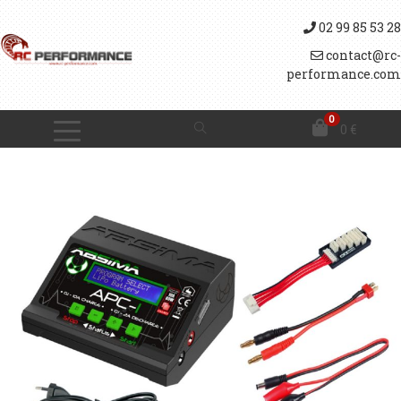
02 99 85 53 28
contact@rc-
performance.com
0
0
€