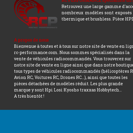
RC PERFORMANCE spécialiste du modè
Retrouvez une large gamme d'acces
nombreux modèles sont exposés co
thermique et brushless. Pièce HPI,
A propos de nous
Bienvenue à toutes et à tous sur notre site de vente en lig
rc-performance.com. Nous sommes spécialisés dans la
vente de véhicules radiocommandés. Vous trouverez sur
notre site de vente en ligne ainsi que dans notre boutiqu
tous types de véhicules radiocommandés (hélicoptères R
Avion RC, Voitures RC, Drones RC…), ainsi que toutes les
pièces détachées de modèles réduit. Les plus grande
marque y sont Hpi Losi Kyosho traxxas Hobbytech...
A très bientôt !
Copyright 2026 tous droits réservés Rc Performance