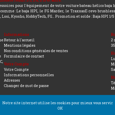
le réduit 1/5, 1/8, 1/10 et autre.
soires pour l'équipement de votre voiture bateau hélico baja 
mme :Le baja HPI, le FG Marder, le TraxxasE-revo brushless, a
 Losi, Kyosho, HobbyTech, FG...
Promotion et solde : Baja HPI 1/5
Informations
R
ne
Retour à l'accueil
2 
Mentions légales
35
Nos conditions générales de ventes
Ho
e
Formulaire de contact
Lu
C,
Votre Compte
Ma
Votre Compte
S
Informations personnelles
No
Adresses
Té
Changer de mot de passe
Ma
Notre site internet utilise les cookies pour mieux vous servir
OK