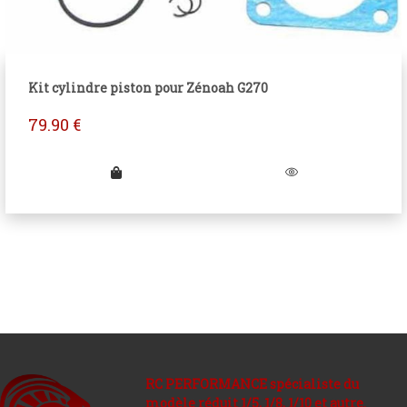
Kit cylindre piston pour Zénoah G270
79.90
€
RC PERFORMANCE spécialiste du
modèle réduit 1/5, 1/8, 1/10 et autre.