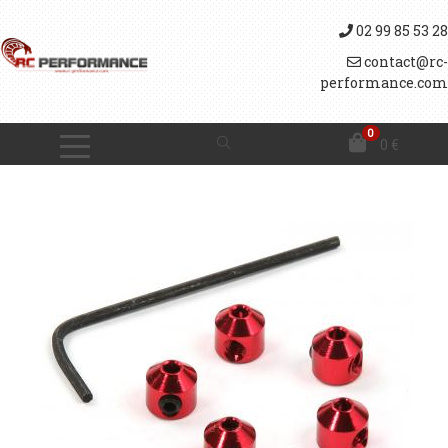
02 99 85 53 28
contact@rc-
performance.com
0
0
€