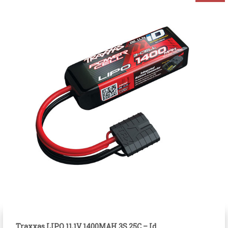
Traxxas LIPO 11,1V 1400MAH 3S 25C – Id