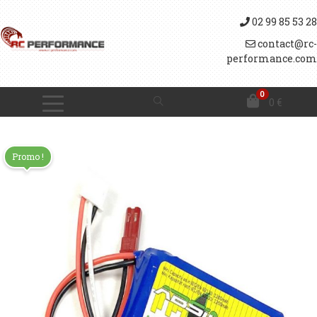
02 99 85 53 28
contact@rc-
performance.com
0
0
€
Promo !