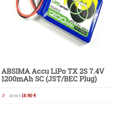
ABSIMA Accu LiPo TX 2S 7.4V
1200mAh SC (JST/BEC Plug)
16.90
€
25.90
€