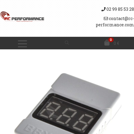
02 99 85 53 28
contact@rc-
performance.com
0
0
€