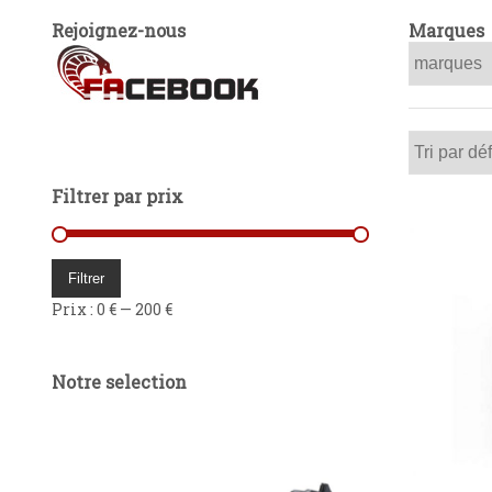
Rejoignez-nous
Marques
Filtrer par prix
Prix
Prix
min
max
Filtrer
Prix :
0 €
—
200 €
Notre selection