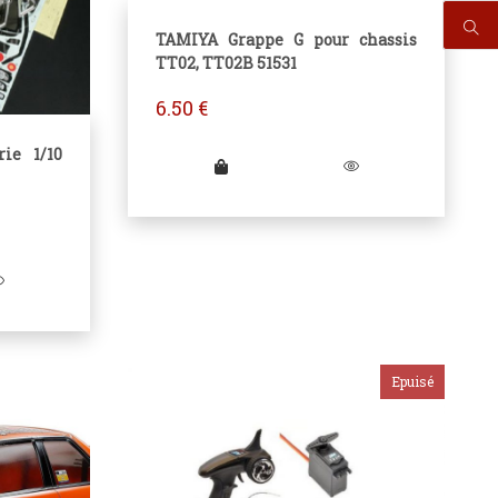
TAMIYA Grappe G pour chassis
TT02, TT02B 51531
6.50
€
ie 1/10