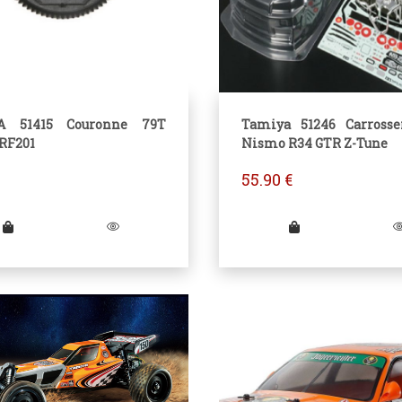
A 51415 Couronne 79T
Tamiya 51246 Carrosser
RF201
Nismo R34 GTR Z-Tune
55.90
€