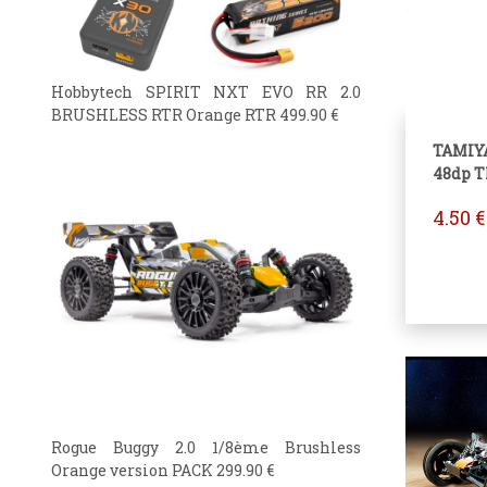
Hobbytech SPIRIT NXT EVO RR 2.0
BRUSHLESS RTR Orange RTR
499.90
€
TAMIY
48dp T
4.50
€
Rogue Buggy 2.0 1/8ème Brushless
Orange version PACK
299.90
€