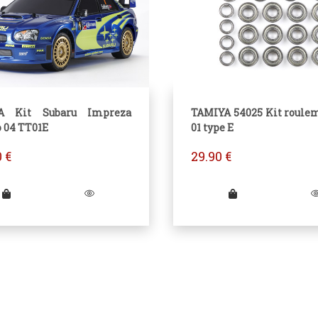
A Kit Subaru Impreza
TAMIYA 54025 Kit roule
 04 TT01E
01 type E
0
€
29.90
€