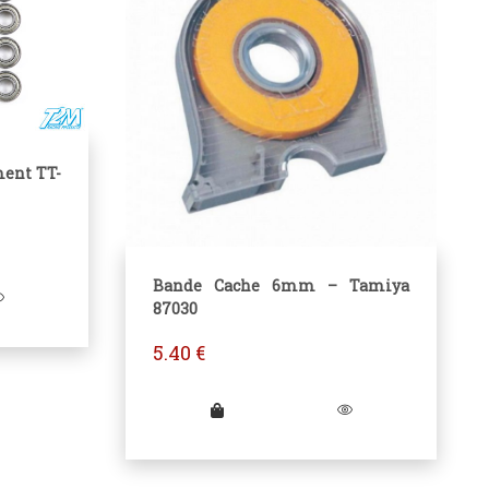
ment TT-
Bande Cache 6mm – Tamiya
87030
5.40
€