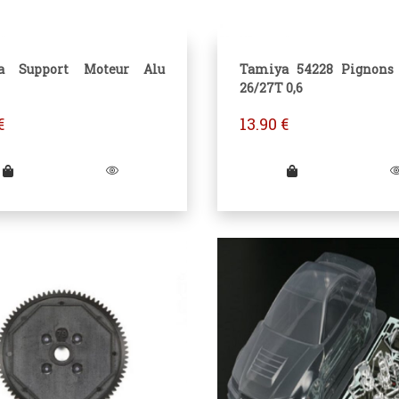
a Support Moteur Alu
Tamiya 54228 Pignons
26/27T 0,6
€
13.90
€