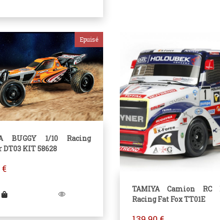
A BUGGY 1/10 Racing
r DT03 KIT 58628
0
€
TAMIYA Camion RC B
Racing Fat Fox TT01E
139.90
€