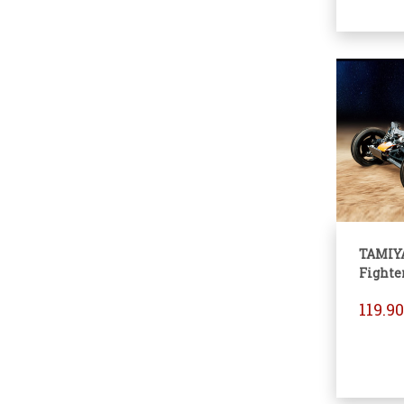
TAMIY
Fighte
119.9