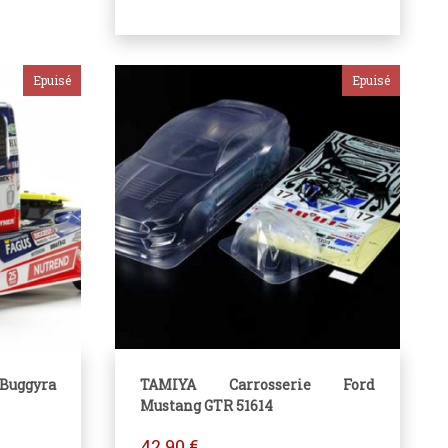
uggyra
TAMIYA Carrosserie Ford
Mustang GTR 51614
42.90
€