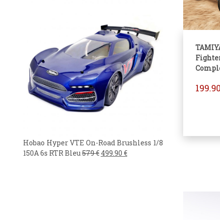
TAMIY
Fight
Compl
199.9
Hobao Hyper VTE On-Road Brushless 1/8
150A 6s RTR Bleu
579
€
499.90
€